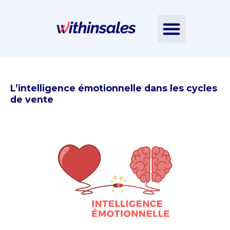
Nos accompagnements
L’Intelligence Émotionnelle
Nos ressources
Contactez-nous
Notre équipe
L’intelligence émotionnelle dans les cycles
de vente