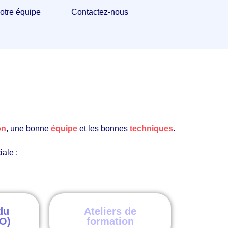
otre équipe
Contactez-nous
on
, une bonne
équipe
et les bonnes
techniques
.
ale :
du
Ateliers de
O)
formation