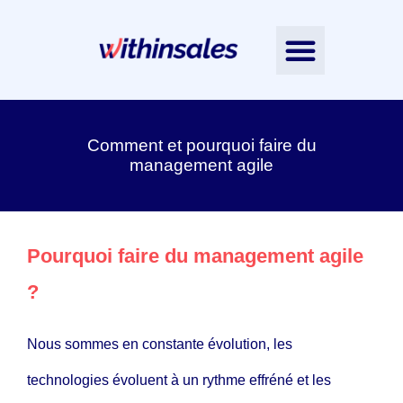
Nos accompagnements
L’Intelligence Émotionnelle
Nos ressources
Contactez-nous
Notre équipe
Comment et pourquoi faire du
management agile
Pourquoi faire du management agile
?
Nous sommes en constante évolution, les
technologies évoluent à un rythme effréné et les